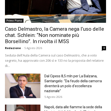
Primo Piano
Caso Delmastro, la Camera nega l’uso delle
chat. Schlein: “Non nominate più
Borsellino”. In rivolta il M5S
Redazione
-
5 Agosto 2026
0
Seduta dell'Aula della Camera sul caso Delmastro, che a voto
segreto, ha approvato con 206 sì e 133 no la proposta del relatore
di...
Dal Cipess 8,5 mln per La Balzana,
Santangelo: “Da feudo della camorra
diventerà un polo d’eccellenza
nazionale”
5 Agosto 2026
Napoli, data alle fiamme la sede della