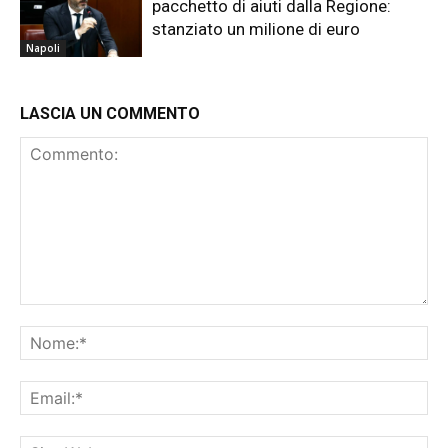
pacchetto di aiuti dalla Regione:
stanziato un milione di euro
Napoli
LASCIA UN COMMENTO
Commento:
No
Ema
Sit