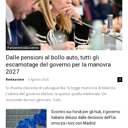
Parlamento&Governo
Dalle pensioni al bollo auto, tutti gli
escamotage del governo per la manovra
2027
Redazione
-
6 Agosto 2026
0
Si chiama clausola di salvaguardia. Si legge manovra di bilancio.
L’ultima del governo Meloni, la quinta: quella elettorale. Un
orizzonte da non ignorare. Tutti...
Scontro sui fondi per gli hub, il governo
italiano deluso dalle decisioni dell’Ue
smorza i toni con Madrid