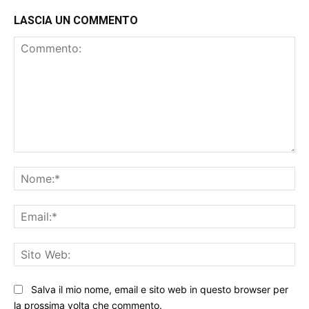
LASCIA UN COMMENTO
Commento:
No
Ema
Sit
We
Salva il mio nome, email e sito web in questo browser per
la prossima volta che commento.