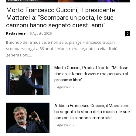
Morto Francesco Guccini, il presidente
Mattarella: “Scompare un poeta, le sue
canzoni hanno segnato questi anni”
Redazione
-
6 Agosto 2026
0
Il mondo della musica, e non solo, piange Francesco Guccini,
scomparso oggi a 86 anni. Il Maestro ha segnato la vita di più
generazioni,...
Morto Guccini, Prodi affranto: “Mi disse
che era stanco di vivere ma pensava al
prossimo libro”
6 Agosto 2026
Addio a Francesco Guccini, il Maestrone
ha segnato la storia della musica: le sue
canzoni lo rendono immortale
6 Agosto 2026