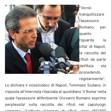
“Vorrei
tranquillizzare
l’assessore
Romano: per
quanto
riguarda la
citta’ di
Napoli
,
la raccolta dei
rifiuti da parte
dell’Asia sta
procedendo
regolarmente”.
Lo dichiara il vicesindaco di
Napoli
, Tommaso Sodano, in
risposta all’intervista rilasciata al quotidiano ‘Il Roma’ nella
quale l’assessore all’Ambiente Giovanni Romano esprime
perplessita’ sulla raccolta dei rifiuti nel capoluogo
campano.
“L’attuale giacenza di rifiuti, circa 150/200