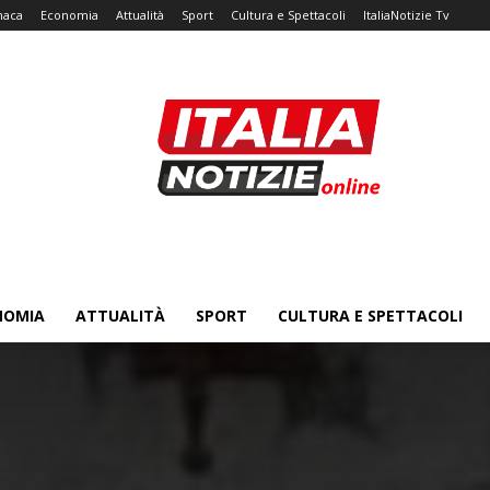
naca
Economia
Attualità
Sport
Cultura e Spettacoli
ItaliaNotizie Tv
NOMIA
ATTUALITÀ
SPORT
CULTURA E SPETTACOLI