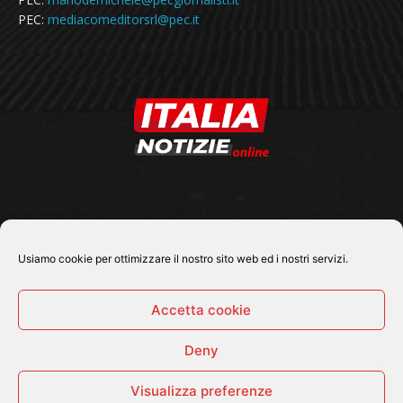
PEC:
mediacomeditorsrl@pec.it
SEGUICI SU
Usiamo cookie per ottimizzare il nostro sito web ed i nostri servizi.
Accetta cookie
Deny
© 2026 Tutti i diritti riservati - Italia Notizie .online |
Contatti e Gerenza
Visualizza preferenze
Home
Politica
Cronaca
Economia
Attualità