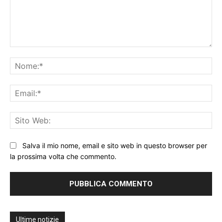
Commento:
No
Ema
Sit
We
Salva il mio nome, email e sito web in questo browser per
la prossima volta che commento.
Ultime notizie