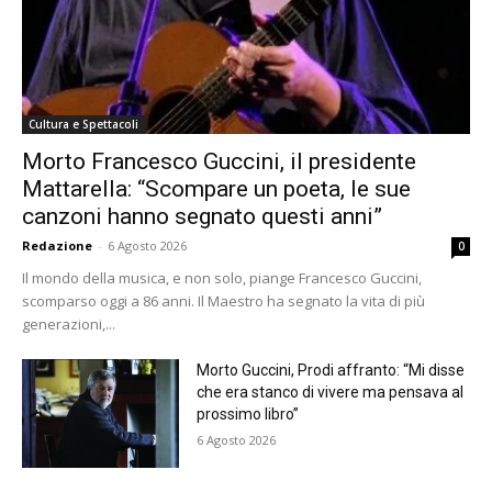
Cultura e Spettacoli
Morto Francesco Guccini, il presidente
Mattarella: “Scompare un poeta, le sue
canzoni hanno segnato questi anni”
Redazione
-
6 Agosto 2026
0
Il mondo della musica, e non solo, piange Francesco Guccini,
scomparso oggi a 86 anni. Il Maestro ha segnato la vita di più
generazioni,...
Morto Guccini, Prodi affranto: “Mi disse
che era stanco di vivere ma pensava al
prossimo libro”
6 Agosto 2026