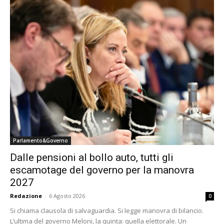
Parlamento&Governo
Dalle pensioni al bollo auto, tutti gli
escamotage del governo per la manovra
2027
Redazione
-
6 Agosto 2026
0
Si chiama clausola di salvaguardia. Si legge manovra di bilancio.
L’ultima del governo Meloni, la quinta: quella elettorale. Un