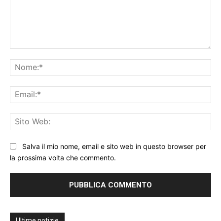
Commento:
No
Ema
Sit
We
Salva il mio nome, email e sito web in questo browser per
la prossima volta che commento.
Ultime notizie