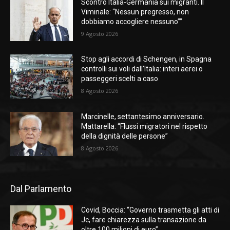
Scontro Italia-Germania sui migranti. Il
Viminale: “Nessun pregresso, non
dobbiamo accogliere nessuno””
9 Agosto 2026
Stop agli accordi di Schengen, in Spagna
controlli sui voli dall’Italia: interi aerei o
passeggeri scelti a caso
8 Agosto 2026
Marcinelle, settantesimo anniversario.
Mattarella: “Flussi migratori nel rispetto
della dignità delle persone”
8 Agosto 2026
Dal Parlamento
Covid, Boccia: “Governo trasmetta gli atti di
Jc, fare chiarezza sulla transazione da
oltre 100 milioni di euro”