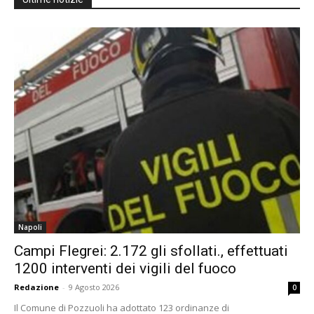
Napoli
Campi Flegrei: 2.172 gli sfollati., effettuati
1200 interventi dei vigili del fuoco
Redazione
-
9 Agosto 2026
0
Il Comune di Pozzuoli ha adottato 123 ordinanze di