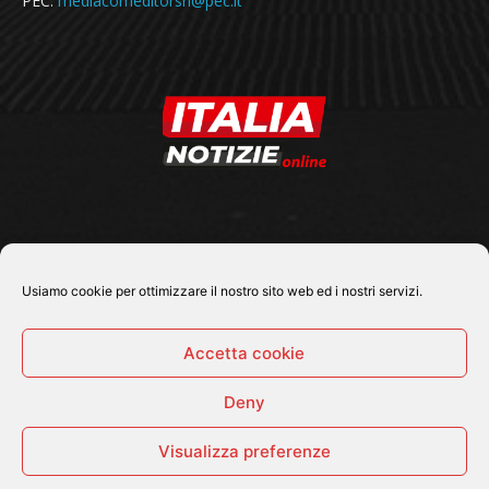
PEC:
mediacomeditorsrl@pec.it
SEGUICI SU
Usiamo cookie per ottimizzare il nostro sito web ed i nostri servizi.
Accetta cookie
Deny
© 2026 Tutti i diritti riservati - Italia Notizie .online |
Contatti e Gerenza
Visualizza preferenze
Home
Politica
Cronaca
Economia
Attualità