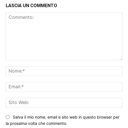
LASCIA UN COMMENTO
Commento:
No
Ema
Sit
We
Salva il mio nome, email e sito web in questo browser per
la prossima volta che commento.