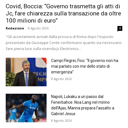
Covid, Boccia: “Governo trasmetta gli atti di
Jc, fare chiarezza sulla transazione da oltre
100 milioni di euro”
Redazione
-
8 Agosto 2026
0
"Gli accertamenti avviati dalla procura di Roma dopo l'esposto
presentato da Giuseppe Conte confermano quanto sia necessario
fare piena luce sulla vicenda Jc Electronics...
Campi Flegrei, Fico: “Il governo non ha
mai parlato con me dello stato di
emergenza”
8 Agosto 2026
Napoli, Lukaku a un passo dal
Fenerbahce. Noa Lang nel mirino
dell’Ajax, Manna prepara l’assalto a
Gabriel Jesus
8 Agosto 2026