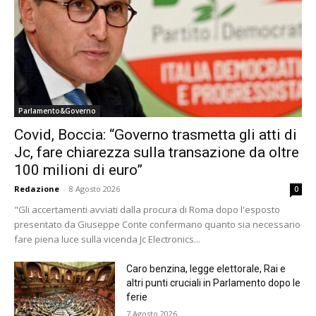
Parlamento&Governo
Covid, Boccia: “Governo trasmetta gli atti di
Jc, fare chiarezza sulla transazione da oltre
100 milioni di euro”
Redazione
-
8 Agosto 2026
0
"Gli accertamenti avviati dalla procura di Roma dopo l'esposto
presentato da Giuseppe Conte confermano quanto sia necessario
fare piena luce sulla vicenda Jc Electronics...
Caro benzina, legge elettorale, Rai e
altri punti cruciali in Parlamento dopo le
ferie
7 Agosto 2026