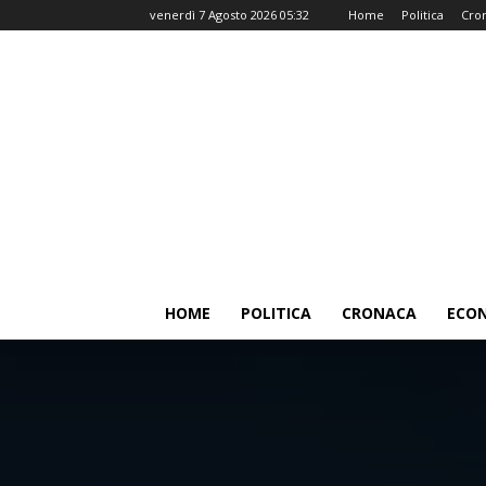
venerdì 7 Agosto 2026 05:32
Home
Politica
Cro
HOME
POLITICA
CRONACA
ECO