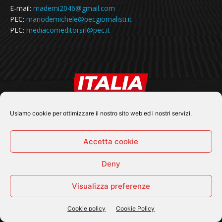
E-mail:
mademi2046@gmail.com
PEC:
mariodemichele@pecgiornalisti.it
PEC:
mediacomeditorsrl@pec.it
Usiamo cookie per ottimizzare il nostro sito web ed i nostri servizi.
Accetta cookie
SEGUICI SU
Deny
Visualizza preferenze
Cookie policy
Cookie Policy
© 2026 Tutti i diritti riservati - Italia Notizie .online |
Contatti e Gerenza