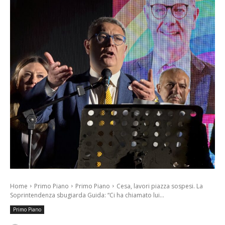
Home
Primo Piano
Primo Piano
Cesa, lavori piazza sospesi. La
Soprintendenza sbugiarda Guida: “Ci ha chiamato lui...
Primo Piano