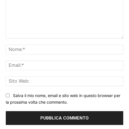
Commento:
No
Ema
Sit
We
Salva il mio nome, email e sito web in questo browser per
la prossima volta che commento.