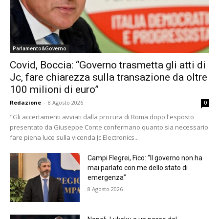
Parlamento&Governo
Covid, Boccia: “Governo trasmetta gli atti di
Jc, fare chiarezza sulla transazione da oltre
100 milioni di euro”
Redazione
-
8 Agosto 2026
0
"Gli accertamenti avviati dalla procura di Roma dopo l'esposto
presentato da Giuseppe Conte confermano quanto sia necessario
fare piena luce sulla vicenda Jc Electronics...
Campi Flegrei, Fico: “Il governo non ha
mai parlato con me dello stato di
emergenza”
8 Agosto 2026