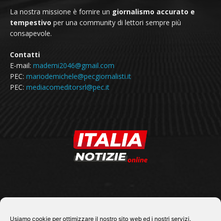
La nostra missione è fornire un
giornalismo accurato e
tempestivo
per una community di lettori sempre più
consapevole.
Contatti
E-mail:
mademi2046@gmail.com
PEC:
mariodemichele@pecgiornalisti.it
PEC:
mediacomeditorsrl@pec.it
SEGUICI SU
Usiamo cookie per ottimizzare il nostro sito web ed i nostri servizi.