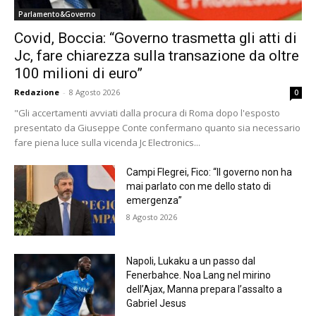
Parlamento&Governo
Covid, Boccia: “Governo trasmetta gli atti di
Jc, fare chiarezza sulla transazione da oltre
100 milioni di euro”
Redazione
-
8 Agosto 2026
0
"Gli accertamenti avviati dalla procura di Roma dopo l'esposto
presentato da Giuseppe Conte confermano quanto sia necessario
fare piena luce sulla vicenda Jc Electronics...
Campi Flegrei, Fico: “Il governo non ha
mai parlato con me dello stato di
emergenza”
8 Agosto 2026
Napoli, Lukaku a un passo dal
Fenerbahce. Noa Lang nel mirino
dell’Ajax, Manna prepara l’assalto a
Gabriel Jesus