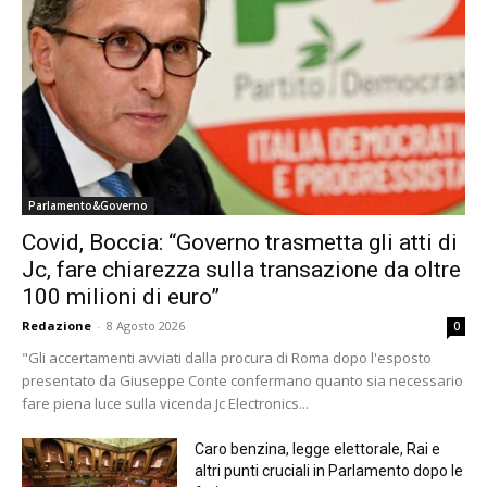
Parlamento&Governo
Covid, Boccia: “Governo trasmetta gli atti di
Jc, fare chiarezza sulla transazione da oltre
100 milioni di euro”
Redazione
-
8 Agosto 2026
0
"Gli accertamenti avviati dalla procura di Roma dopo l'esposto
presentato da Giuseppe Conte confermano quanto sia necessario
fare piena luce sulla vicenda Jc Electronics...
Caro benzina, legge elettorale, Rai e
altri punti cruciali in Parlamento dopo le