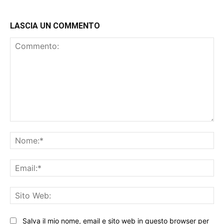
LASCIA UN COMMENTO
Commento:
No
Ema
Sit
We
Salva il mio nome, email e sito web in questo browser per