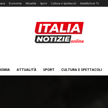
naca
Economia
Attualità
Sport
Cultura e Spettacoli
ItaliaNotizie Tv
NOMIA
ATTUALITÀ
SPORT
CULTURA E SPETTACOLI