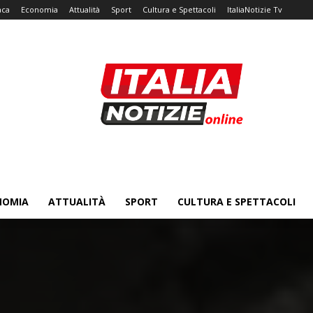
aca
Economia
Attualità
Sport
Cultura e Spettacoli
ItaliaNotizie Tv
NOMIA
ATTUALITÀ
SPORT
CULTURA E SPETTACOLI