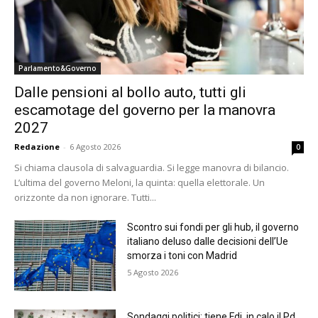
Parlamento&Governo
Dalle pensioni al bollo auto, tutti gli
escamotage del governo per la manovra
2027
Redazione
-
6 Agosto 2026
0
Si chiama clausola di salvaguardia. Si legge manovra di bilancio.
L’ultima del governo Meloni, la quinta: quella elettorale. Un
orizzonte da non ignorare. Tutti...
Scontro sui fondi per gli hub, il governo
italiano deluso dalle decisioni dell’Ue
smorza i toni con Madrid
5 Agosto 2026
Sondaggi politici: tiene Fdi, in calo il Pd.