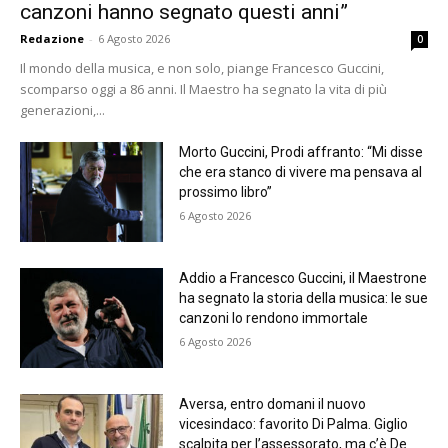
canzoni hanno segnato questi anni”
Redazione
-
6 Agosto 2026
0
Il mondo della musica, e non solo, piange Francesco Guccini,
scomparso oggi a 86 anni. Il Maestro ha segnato la vita di più
generazioni,...
Morto Guccini, Prodi affranto: “Mi disse
che era stanco di vivere ma pensava al
prossimo libro”
6 Agosto 2026
Addio a Francesco Guccini, il Maestrone
ha segnato la storia della musica: le sue
canzoni lo rendono immortale
6 Agosto 2026
Aversa, entro domani il nuovo
vicesindaco: favorito Di Palma. Giglio
scalpita per l’assessorato, ma c’è De