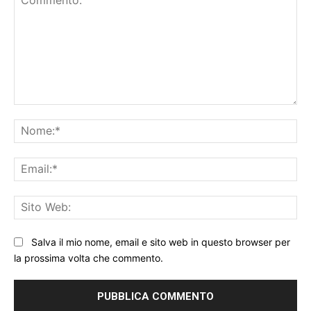
Commento:
No
Ema
Sit
We
Salva il mio nome, email e sito web in questo browser per
la prossima volta che commento.