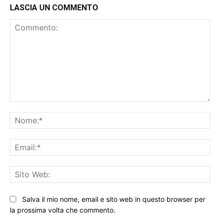
LASCIA UN COMMENTO
Commento:
No
Ema
Sit
We
Salva il mio nome, email e sito web in questo browser per
la prossima volta che commento.