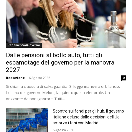
Parlamento&Governo
Dalle pensioni al bollo auto, tutti gli
escamotage del governo per la manovra
2027
Redazione
-
6 Agosto 2026
0
Si chiama clausola di salvaguardia. Si legge manovra di bilancio.
L’ultima del governo Meloni, la quinta: quella elettorale. Un
orizzonte da non ignorare. Tutti...
Scontro sui fondi per gli hub, il governo
italiano deluso dalle decisioni dell’Ue
smorza i toni con Madrid
5 Agosto 2026