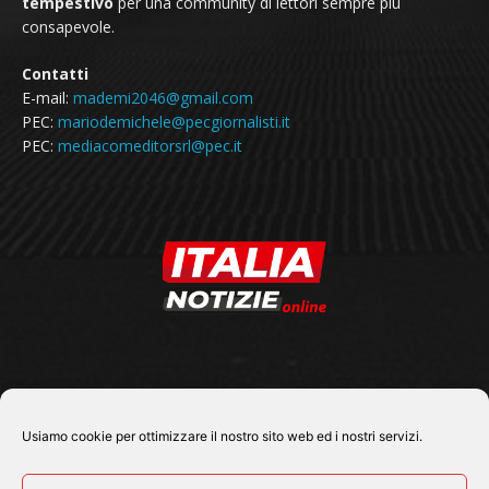
tempestivo
per una community di lettori sempre più
consapevole.
Contatti
E-mail:
mademi2046@gmail.com
PEC:
mariodemichele@pecgiornalisti.it
PEC:
mediacomeditorsrl@pec.it
SEGUICI SU
Usiamo cookie per ottimizzare il nostro sito web ed i nostri servizi.