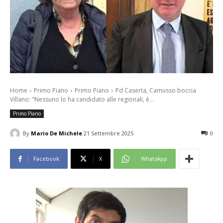
Home
Primo Piano
Primo Piano
Pd Caserta, Camusso boccia
Villano: "Nessuno lo ha candidato alle regionali, è...
Primo Piano
By
Mario De Michele
21 Settembre 2025
0
Facebook
X
WhatsApp