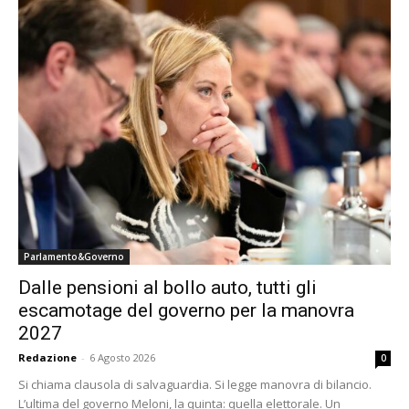
Parlamento&Governo
Dalle pensioni al bollo auto, tutti gli
escamotage del governo per la manovra
2027
Redazione
-
6 Agosto 2026
0
Si chiama clausola di salvaguardia. Si legge manovra di bilancio.
L’ultima del governo Meloni, la quinta: quella elettorale. Un