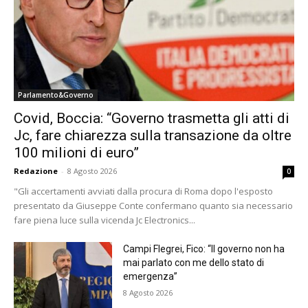
Parlamento&Governo
Covid, Boccia: “Governo trasmetta gli atti di
Jc, fare chiarezza sulla transazione da oltre
100 milioni di euro”
Redazione
-
8 Agosto 2026
0
"Gli accertamenti avviati dalla procura di Roma dopo l'esposto
presentato da Giuseppe Conte confermano quanto sia necessario
fare piena luce sulla vicenda Jc Electronics...
Campi Flegrei, Fico: “Il governo non ha
mai parlato con me dello stato di
emergenza”
8 Agosto 2026