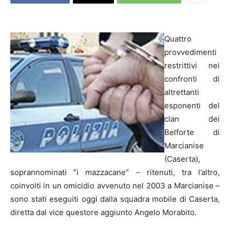
Quattro
provvedimenti
restrittivi nei
confronti di
altrettanti
esponenti del
clan dei
Belforte di
Marcianise
(
Caserta
),
soprannominati ”i mazzacane” – ritenuti, tra l’altro,
coinvolti in un omicidio avvenuto nel 2003 a Marcianise –
sono stati eseguiti oggi dalla squadra mobile di
Caserta
,
diretta dal vice questore aggiunto Angelo Morabito.