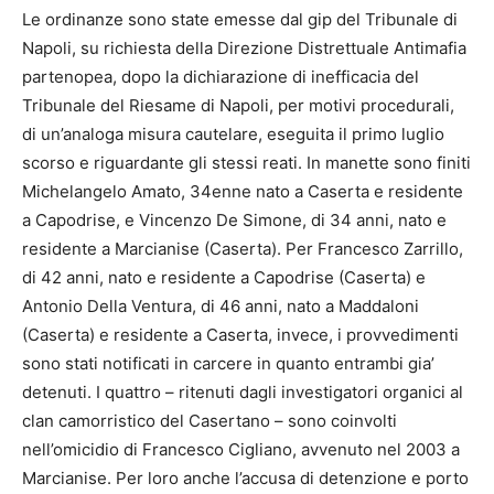
Le ordinanze sono state emesse dal gip del Tribunale di
Napoli, su richiesta della Direzione Distrettuale Antimafia
partenopea, dopo la dichiarazione di inefficacia del
Tribunale del Riesame di Napoli, per motivi procedurali,
di un’analoga misura cautelare, eseguita il primo luglio
scorso e riguardante gli stessi reati. In manette sono finiti
Michelangelo Amato, 34enne nato a
Caserta
e residente
a Capodrise, e Vincenzo De Simone, di 34 anni, nato e
residente a Marcianise (
Caserta
). Per Francesco Zarrillo,
di 42 anni, nato e residente a Capodrise (
Caserta
) e
Antonio Della Ventura, di 46 anni, nato a Maddaloni
(
Caserta
) e residente a
Caserta
, invece, i provvedimenti
sono stati notificati in carcere in quanto entrambi gia’
detenuti. I quattro – ritenuti dagli investigatori organici al
clan camorristico del
Caserta
no – sono coinvolti
nell’omicidio di Francesco Cigliano, avvenuto nel 2003 a
Marcianise. Per loro anche l’accusa di detenzione e porto