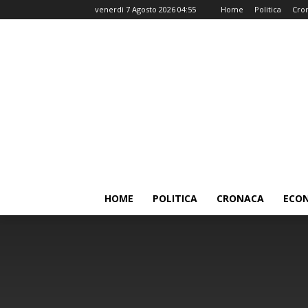
venerdì 7 Agosto 2026 04:55
Home
Politica
Cro
HOME
POLITICA
CRONACA
ECO