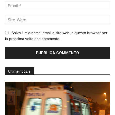
Ema
Sit
We
Salva il mio nome, email e sito web in questo browser per
la prossima volta che commento.
Ultime notizie