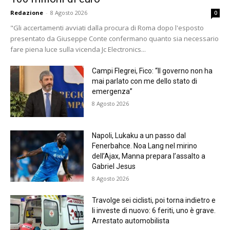
Redazione
-
8 Agosto 2026
0
"Gli accertamenti avviati dalla procura di Roma dopo l'esposto
presentato da Giuseppe Conte confermano quanto sia necessario
fare piena luce sulla vicenda Jc Electronics...
Campi Flegrei, Fico: “Il governo non ha
mai parlato con me dello stato di
emergenza”
8 Agosto 2026
Napoli, Lukaku a un passo dal
Fenerbahce. Noa Lang nel mirino
dell’Ajax, Manna prepara l’assalto a
Gabriel Jesus
8 Agosto 2026
Travolge sei ciclisti, poi torna indietro e
li investe di nuovo: 6 feriti, uno è grave.
Arrestato automobilista