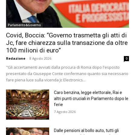
Parlamento&Governo
Covid, Boccia: “Governo trasmetta gli atti di
Jc, fare chiarezza sulla transazione da oltre
100 milioni di euro”
Redazione
-
8 Agosto 2026
0
"Gli accertamenti avviati dalla procura di Roma dopo l'esposto
presentato da Giuseppe Conte confermano quanto sia necessario
fare piena luce sulla vicenda Jc Electronics...
Caro benzina, legge elettorale, Rai e
altri punti cruciali in Parlamento dopo le
ferie
7 Agosto 2026
Dalle pensioni al bollo auto, tutti gli