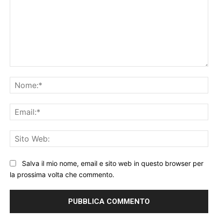
Commento:
No
Ema
Sit
We
Salva il mio nome, email e sito web in questo browser per
la prossima volta che commento.