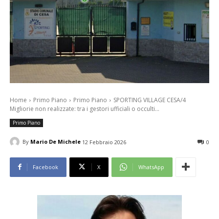
Home
Primo Piano
Primo Piano
SPORTING VILLAGE CESA/4
Migliorie non realizzate: tra i gestori ufficiali o occulti...
Primo Piano
By
Mario De Michele
12 Febbraio 2026
0
Facebook
X
WhatsApp