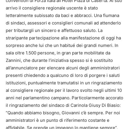
convention di Forza Itala all’Hotel Plaza di Caserta. Al suo
arrivo il consigliere regionale uscente è stato
letteralmente subissato da baci e abbracci. Una fiumana
di sindaci, assessori e consiglieri comunali ad attenderlo
per tributargli un sincero e affettuoso saluto. La
straripante partecipazione alla manifestazione di oggi ha
sorpreso anche lui che un habitué dei grandi numeri. In
sala oltre 1.500 persone, in gran parte mobilitate da
Zannini, che durante l’iniziativa spesso si è sostituito
all’annunciatore per elencare alcuni degli amministratori
presenti chiedendo a qualcuno di loro di porgere i saluti
istituzioni, puntualmente tramutatisi in un ringraziamento
al consigliere regionale per il lavoro svolto negli ultimi 10
anni nel parlamentino campano. Particolarmente accorato
il ringraziamento del sindaco di Carinola Giusy Di Biasio:
“Quando abbiamo bisogno, Giovanni c’è sempre. Per noi
amministratori è un punto di riferimento costante e
affidabile. Se prende un impegno lo mantiene sempre”.