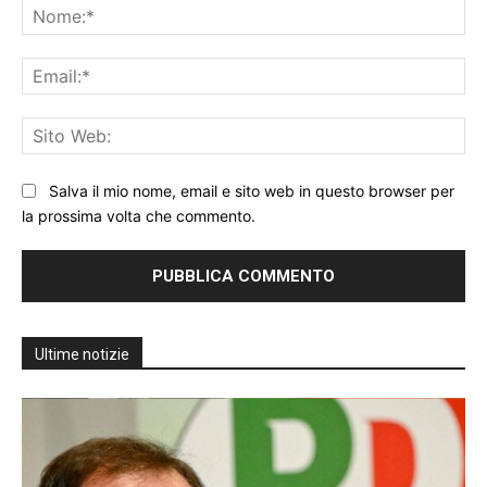
No
Ema
Sit
We
Salva il mio nome, email e sito web in questo browser per
la prossima volta che commento.
Ultime notizie