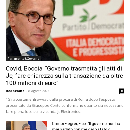
Parlamento&Governo
Covid, Boccia: “Governo trasmetta gli atti di
Jc, fare chiarezza sulla transazione da oltre
100 milioni di euro”
Redazione
-
8 Agosto 2026
0
"Gli accertamenti avviati dalla procura di Roma dopo l'esposto
presentato da Giuseppe Conte confermano quanto sia necessario
fare piena luce sulla vicenda Jc Electronics...
Campi Flegrei, Fico: “Il governo non ha
mai parlato con me dello stato di