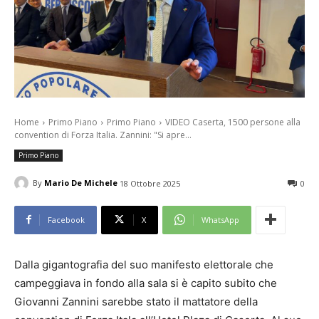
Home
Primo Piano
Primo Piano
VIDEO Caserta, 1500 persone alla
convention di Forza Italia. Zannini: "Si apre...
Primo Piano
By
Mario De Michele
18 Ottobre 2025
0
Facebook
X
WhatsApp
Dalla gigantografia del suo manifesto elettorale che
campeggiava in fondo alla sala si è capito subito che
Giovanni Zannini sarebbe stato il mattatore della