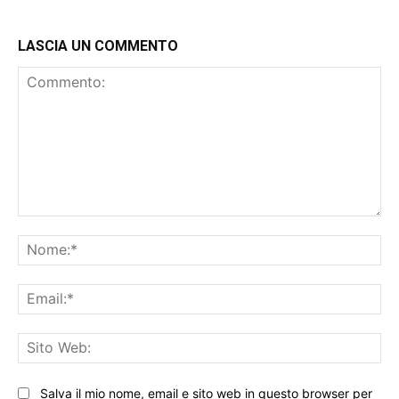
LASCIA UN COMMENTO
Commento:
No
Ema
Sit
We
Salva il mio nome, email e sito web in questo browser per