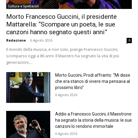
Cultura e Spettacoli
Morto Francesco Guccini, il presidente
Mattarella: “Scompare un poeta, le sue
canzoni hanno segnato questi anni”
Redazione
-
6 Agosto 2026
0
Il mondo della musica, e non solo, piange Francesco Guccini,
scomparso oggi a 86 anni. Il Maestro ha segnato la vita di più
generazioni,...
Morto Guccini, Prodi affranto: “Mi disse
che era stanco di vivere ma pensava al
prossimo libro”
6 Agosto 2026
Addio a Francesco Guccini, il Maestrone
ha segnato la storia della musica: le sue
canzoni lo rendono immortale
6 Agosto 2026