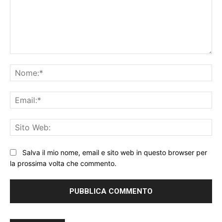
Commento:
No
Ema
Sit
We
Salva il mio nome, email e sito web in questo browser per
la prossima volta che commento.