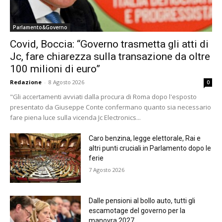
Parlamento&Governo
Covid, Boccia: “Governo trasmetta gli atti di
Jc, fare chiarezza sulla transazione da oltre
100 milioni di euro”
Redazione
-
8 Agosto 2026
0
"Gli accertamenti avviati dalla procura di Roma dopo l'esposto
presentato da Giuseppe Conte confermano quanto sia necessario
fare piena luce sulla vicenda Jc Electronics...
Caro benzina, legge elettorale, Rai e
altri punti cruciali in Parlamento dopo le
ferie
7 Agosto 2026
Dalle pensioni al bollo auto, tutti gli
escamotage del governo per la
manovra 2027