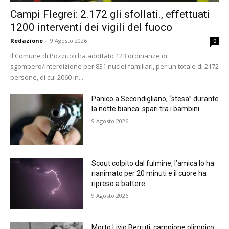
Campi Flegrei: 2.172 gli sfollati., effettuati
1200 interventi dei vigili del fuoco
Redazione
-
9 Agosto 2026
0
Il Comune di Pozzuoli ha adottato 123 ordinanze di
sgombero/interdizione per 831 nuclei familiari, per un totale di 2172
persone, di cui 2060 in...
Panico a Secondigliano, “stesa” durante
la notte bianca: spari tra i bambini
9 Agosto 2026
Scout colpito dal fulmine, l’amica lo ha
rianimato per 20 minuti e il cuore ha
ripreso a battere
9 Agosto 2026
Morto Livio Berruti, campione olimpico