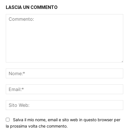
LASCIA UN COMMENTO
Commento:
No
Ema
Sit
We
Salva il mio nome, email e sito web in questo browser per
la prossima volta che commento.