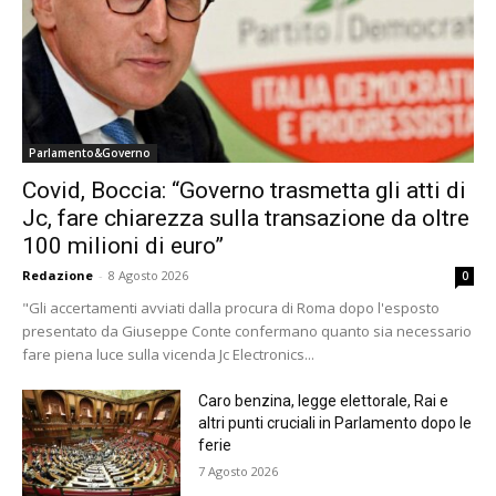
Parlamento&Governo
Covid, Boccia: “Governo trasmetta gli atti di
Jc, fare chiarezza sulla transazione da oltre
100 milioni di euro”
Redazione
-
8 Agosto 2026
0
"Gli accertamenti avviati dalla procura di Roma dopo l'esposto
presentato da Giuseppe Conte confermano quanto sia necessario
fare piena luce sulla vicenda Jc Electronics...
Caro benzina, legge elettorale, Rai e
altri punti cruciali in Parlamento dopo le
ferie
7 Agosto 2026