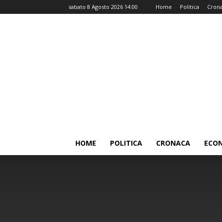
sabato 8 Agosto 2026 14:00
Home
Politica
Cron
HOME
POLITICA
CRONACA
ECO