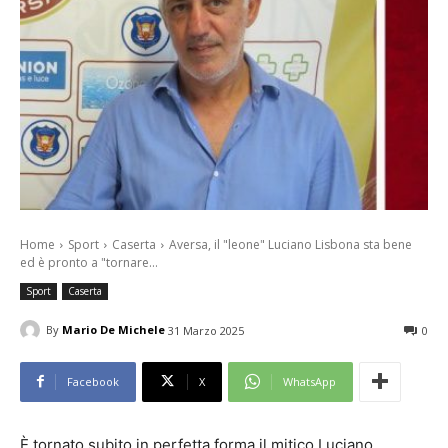
Home
Sport
Caserta
Aversa, il "leone" Luciano Lisbona sta bene
ed è pronto a "tornare...
Sport
Caserta
By
Mario De Michele
31 Marzo 2025
0
Facebook
X
WhatsApp
È tornato subito in perfetta forma il mitico Luciano