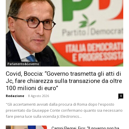
Parlamento&Governo
Covid, Boccia: “Governo trasmetta gli atti di
Jc, fare chiarezza sulla transazione da oltre
100 milioni di euro”
Redazione
-
8 Agosto 2026
0
"Gli accertamenti avviati dalla procura di Roma dopo l'esposto
presentato da Giuseppe Conte confermano quanto sia necessario
fare piena luce sulla vicenda Jc Electronics...
Campi Flegrei, Fico: “Il governo non ha