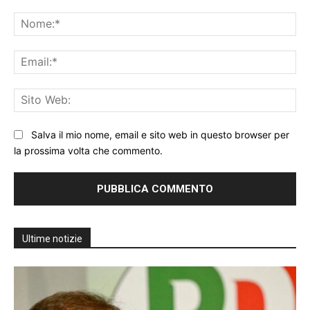
Commento:
No
Ema
Sit
We
Salva il mio nome, email e sito web in questo browser per
la prossima volta che commento.
Ultime notizie