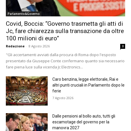
Parlamento&Governo
Covid, Boccia: “Governo trasmetta gli atti di
Jc, fare chiarezza sulla transazione da oltre
100 milioni di euro”
Redazione
-
8 Agosto 2026
0
"Gli accertamenti avviati dalla procura di Roma dopo l'esposto
presentato da Giuseppe Conte confermano quanto sia necessario
fare piena luce sulla vicenda Jc Electronics...
Caro benzina, legge elettorale, Rai e
altri punti cruciali in Parlamento dopo le
ferie
7 Agosto 2026
Dalle pensioni al bollo auto, tutti gli
escamotage del governo per la
manovra 2027