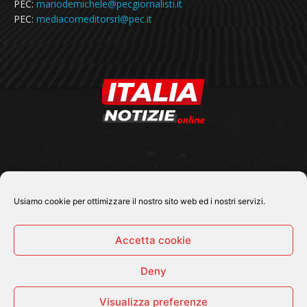
PEC:
mariodemichele@pecgiornalisti.it
PEC:
mediacomeditorsrl@pec.it
SEGUICI SU
Usiamo cookie per ottimizzare il nostro sito web ed i nostri servizi.
Accetta cookie
Deny
© 2026 Tutti i diritti riservati - Italia Notizie .online |
Contatti e Gerenza
Visualizza preferenze
Home
Politica
Cronaca
Economia
Attualità