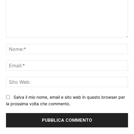
Commento:
No
Ema
Sit
We
Salva il mio nome, email e sito web in questo browser per
la prossima volta che commento.