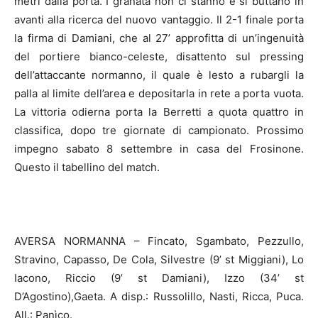
metri dalla porta. I granata non ci stanno e si buttano in
avanti alla ricerca del nuovo vantaggio. Il 2-1 finale porta
la firma di Damiani, che al 27’ approfitta di un’ingenuità
del portiere bianco-celeste, disattento sul pressing
dell’attaccante normanno, il quale è lesto a rubargli la
palla al limite dell’area e depositarla in rete a porta vuota.
La vittoria odierna porta la Berretti a quota quattro in
classifica, dopo tre giornate di campionato. Prossimo
impegno sabato 8 settembre in casa del Frosinone.
Questo il tabellino del match.
AVERSA NORMANNA – Fincato, Sgambato, Pezzullo,
Stravino, Capasso, De Cola, Silvestre (9’ st Miggiani), Lo
Iacono, Riccio (9’ st Damiani), Izzo (34’ st
D’Agostino),Gaeta. A disp.: Russolillo, Nasti, Ricca, Puca.
All.: Panìco.