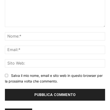
Commento:
No
Ema
Sit
We
Salva il mio nome, email e sito web in questo browser per
la prossima volta che commento.