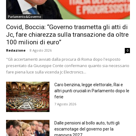
Parlamento&Governo
Covid, Boccia: “Governo trasmetta gli atti di
Jc, fare chiarezza sulla transazione da oltre
100 milioni di euro”
Redazione
-
8 Agosto 2026
0
"Gli accertamenti avviati dalla procura di Roma dopo l'esposto
presentato da Giuseppe Conte confermano quanto sia necessario
fare piena luce sulla vicenda Jc Electronics...
Caro benzina, legge elettorale, Rai e
altri punti cruciali in Parlamento dopo le
ferie
7 Agosto 2026
Dalle pensioni al bollo auto, tutti gli
escamotage del governo per la
manovra 2027