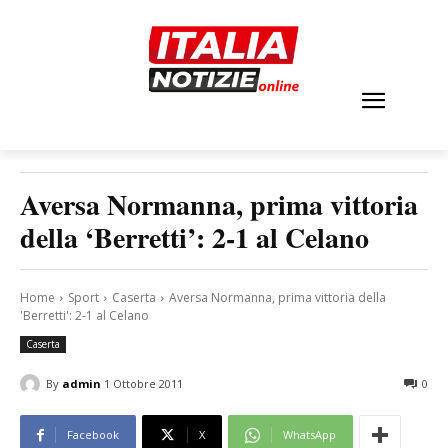
Aversa Normanna, prima vittoria
della ‘Berretti’: 2-1 al Celano
Home
Sport
Caserta
Aversa Normanna, prima vittoria della
'Berretti': 2-1 al Celano
Caserta
By
admin
1 Ottobre 2011
0
Facebook
X
WhatsApp