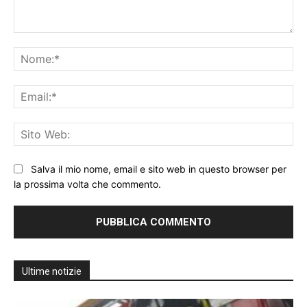
Commento:
No
Ema
Sit
We
Salva il mio nome, email e sito web in questo browser per
la prossima volta che commento.
Ultime notizie