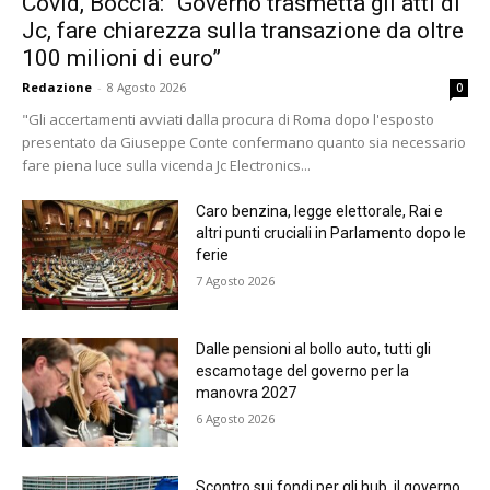
Covid, Boccia: “Governo trasmetta gli atti di
Jc, fare chiarezza sulla transazione da oltre
100 milioni di euro”
Redazione
-
8 Agosto 2026
0
"Gli accertamenti avviati dalla procura di Roma dopo l'esposto
presentato da Giuseppe Conte confermano quanto sia necessario
fare piena luce sulla vicenda Jc Electronics...
Caro benzina, legge elettorale, Rai e
altri punti cruciali in Parlamento dopo le
ferie
7 Agosto 2026
Dalle pensioni al bollo auto, tutti gli
escamotage del governo per la
manovra 2027
6 Agosto 2026
Scontro sui fondi per gli hub, il governo