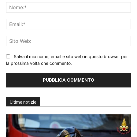
No
Ema
Sit
We
Salva il mio nome, email e sito web in questo browser per
la prossima volta che commento.
Ultime notizie