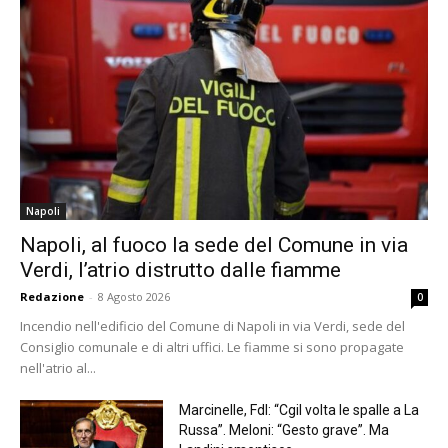
Napoli
Napoli, al fuoco la sede del Comune in via
Verdi, l’atrio distrutto dalle fiamme
Redazione
-
8 Agosto 2026
0
Incendio nell'edificio del Comune di Napoli in via Verdi, sede del
Consiglio comunale e di altri uffici. Le fiamme si sono propagate
nell'atrio al...
Marcinelle, FdI: “Cgil volta le spalle a La
Russa”. Meloni: “Gesto grave”. Ma