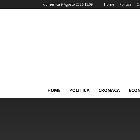
domenica 9 Agosto 2026 15:09
Home
Politica
C
HOME
POLITICA
CRONACA
ECO