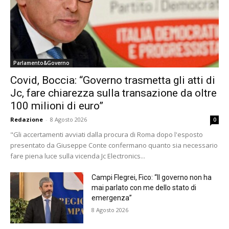
Parlamento&Governo
Covid, Boccia: “Governo trasmetta gli atti di
Jc, fare chiarezza sulla transazione da oltre
100 milioni di euro”
Redazione
-
8 Agosto 2026
0
"Gli accertamenti avviati dalla procura di Roma dopo l'esposto
presentato da Giuseppe Conte confermano quanto sia necessario
fare piena luce sulla vicenda Jc Electronics...
Campi Flegrei, Fico: “Il governo non ha
mai parlato con me dello stato di
emergenza”
8 Agosto 2026