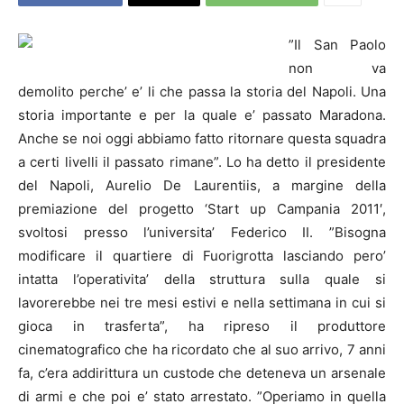
”Il San Paolo
non va
demolito perche’ e’ li che passa la storia del
Napoli
. Una
storia importante e per la quale e’ passato Maradona.
Anche se noi oggi abbiamo fatto ritornare questa squadra
a certi livelli il passato rimane”. Lo ha detto il presidente
del
Napoli
, Aurelio De Laurentiis, a margine della
premiazione del progetto ‘Start up Campania 2011′,
svoltosi presso l’universita’ Federico II.
”Bisogna
modificare il quartiere di Fuorigrotta lasciando pero’
intatta l’operativita’ della struttura sulla quale si
lavorerebbe nei tre mesi estivi e nella settimana in cui si
gioca in trasferta”, ha ripreso il produttore
cinematografico che ha ricordato che al suo arrivo, 7 anni
fa, c’era addirittura un custode che deteneva un arsenale
di armi e che poi e’ stato arrestato. ”Operiamo in quella