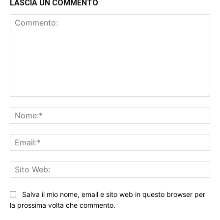
LASCIA UN COMMENTO
Commento:
No
Ema
Sit
We
Salva il mio nome, email e sito web in questo browser per
la prossima volta che commento.