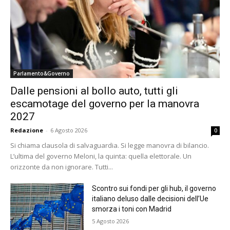
Parlamento&Governo
Dalle pensioni al bollo auto, tutti gli
escamotage del governo per la manovra
2027
Redazione
-
6 Agosto 2026
0
Si chiama clausola di salvaguardia. Si legge manovra di bilancio.
L’ultima del governo Meloni, la quinta: quella elettorale. Un
orizzonte da non ignorare. Tutti...
Scontro sui fondi per gli hub, il governo
italiano deluso dalle decisioni dell’Ue
smorza i toni con Madrid
5 Agosto 2026