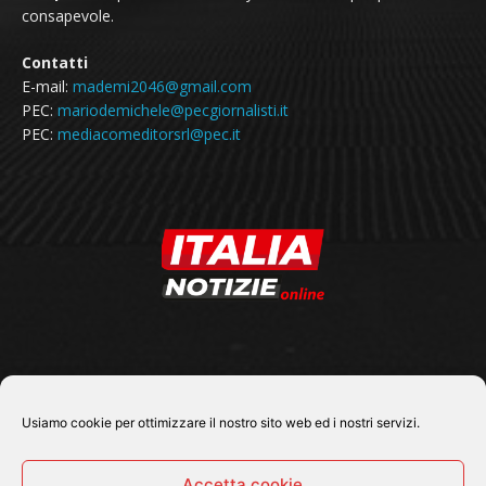
consapevole.
Contatti
E-mail:
mademi2046@gmail.com
PEC:
mariodemichele@pecgiornalisti.it
PEC:
mediacomeditorsrl@pec.it
SEGUICI SU
Usiamo cookie per ottimizzare il nostro sito web ed i nostri servizi.
Accetta cookie