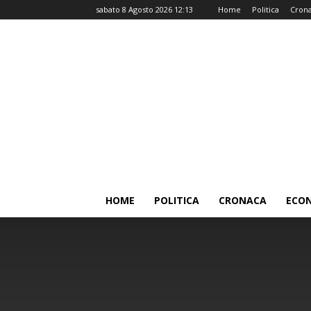
sabato 8 Agosto 2026 12:13
Home
Politica
Cron
HOME
POLITICA
CRONACA
ECO