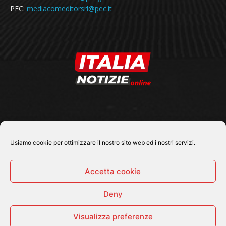
PEC:
mediacomeditorsrl@pec.it
SEGUICI SU
Usiamo cookie per ottimizzare il nostro sito web ed i nostri servizi.
Accetta cookie
Deny
© 2026 Tutti i diritti riservati - Italia Notizie .online |
Contatti e Gerenza
Visualizza preferenze
Home
Politica
Cronaca
Economia
Attualità