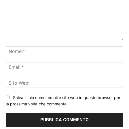
Commento:
No
Ema
Sit
We
Salva il mio nome, email e sito web in questo browser per
la prossima volta che commento.