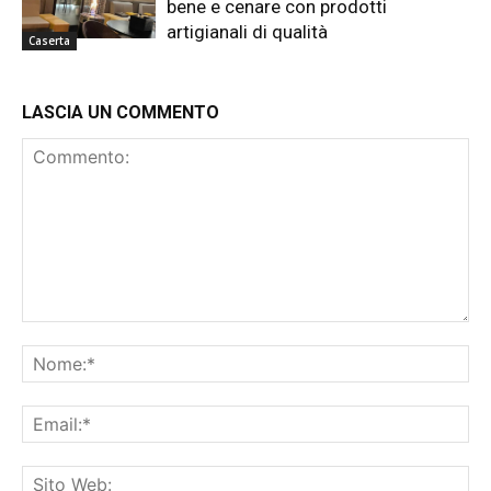
bene e cenare con prodotti
artigianali di qualità
Caserta
LASCIA UN COMMENTO
Commento:
No
Ema
Sit