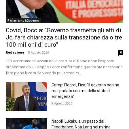
Parlamento&Governo
Covid, Boccia: “Governo trasmetta gli atti di
Jc, fare chiarezza sulla transazione da oltre
100 milioni di euro”
Redazione
-
8 Agosto 2026
0
"Gli accertamenti avviati dalla procura di Roma dopo l'esposto
presentato da Giuseppe Conte confermano quanto sia necessario
fare piena luce sulla vicenda Jc Electronics...
Campi Flegrei, Fico: “Il governo non ha
mai parlato con me dello stato di
emergenza”
8 Agosto 2026
Napoli, Lukaku a un passo dal
Fenerbahce. Noa Lang nel mirino