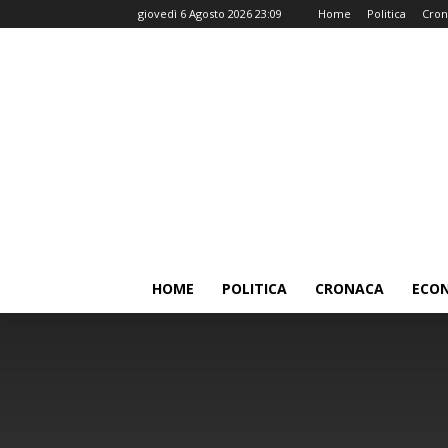
giovedì 6 Agosto 2026 23:09
Home
Politica
Cron
HOME
POLITICA
CRONACA
ECO