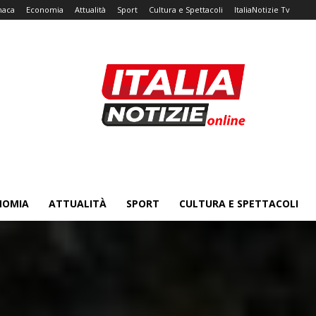
naca
Economia
Attualità
Sport
Cultura e Spettacoli
ItaliaNotizie Tv
NOMIA
ATTUALITÀ
SPORT
CULTURA E SPETTACOLI