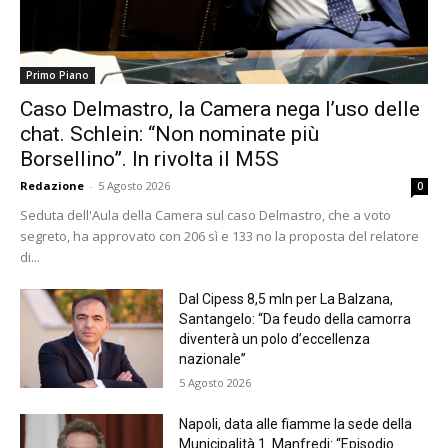
Primo Piano
Caso Delmastro, la Camera nega l’uso delle
chat. Schlein: “Non nominate più
Borsellino”. In rivolta il M5S
Redazione
-
5 Agosto 2026
0
Seduta dell'Aula della Camera sul caso Delmastro, che a voto
segreto, ha approvato con 206 sì e 133 no la proposta del relatore
di...
Dal Cipess 8,5 mln per La Balzana,
Santangelo: “Da feudo della camorra
diventerà un polo d’eccellenza
nazionale”
5 Agosto 2026
Napoli, data alle fiamme la sede della
Municipalità 1. Manfredi: “Episodio