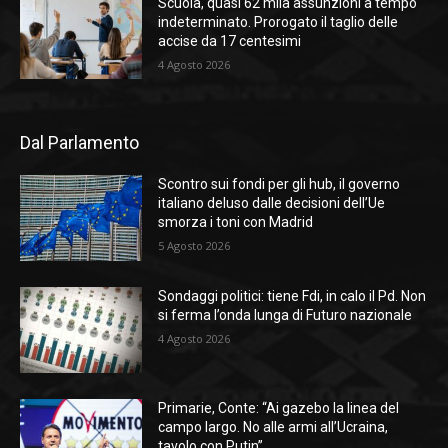
Scuola, quasi 62 mila assunzioni a tempo
indeterminato. Prorogato il taglio delle
accise da 17 centesimi
4 Agosto 2026
Dal Parlamento
Scontro sui fondi per gli hub, il governo
italiano deluso dalle decisioni dell’Ue
smorza i toni con Madrid
5 Agosto 2026
Sondaggi politici: tiene Fdi, in calo il Pd. Non
si ferma l’onda lunga di Futuro nazionale
4 Agosto 2026
Primarie, Conte: “Ai gazebo la linea del
campo largo. No alle armi all’Ucraina,
tavolo con Putin”.