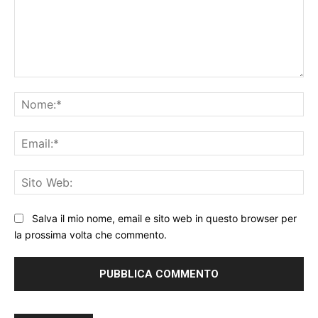
Commento:
No
Ema
Sit
We
Salva il mio nome, email e sito web in questo browser per
la prossima volta che commento.