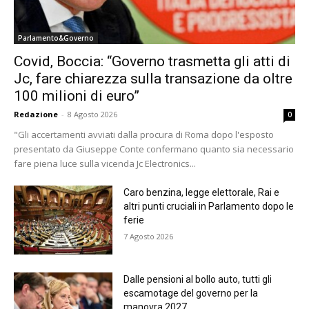
Parlamento&Governo
Covid, Boccia: “Governo trasmetta gli atti di
Jc, fare chiarezza sulla transazione da oltre
100 milioni di euro”
Redazione
-
8 Agosto 2026
0
"Gli accertamenti avviati dalla procura di Roma dopo l'esposto
presentato da Giuseppe Conte confermano quanto sia necessario
fare piena luce sulla vicenda Jc Electronics...
Caro benzina, legge elettorale, Rai e
altri punti cruciali in Parlamento dopo le
ferie
7 Agosto 2026
Dalle pensioni al bollo auto, tutti gli
escamotage del governo per la
manovra 2027