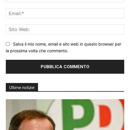
Ema
Sit
We
Salva il mio nome, email e sito web in questo browser per
la prossima volta che commento.
Ultime notizie