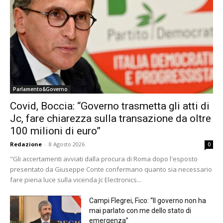
Parlamento&Governo
Covid, Boccia: “Governo trasmetta gli atti di
Jc, fare chiarezza sulla transazione da oltre
100 milioni di euro”
Redazione
-
8 Agosto 2026
0
"Gli accertamenti avviati dalla procura di Roma dopo l'esposto
presentato da Giuseppe Conte confermano quanto sia necessario
fare piena luce sulla vicenda Jc Electronics...
Campi Flegrei, Fico: “Il governo non ha
mai parlato con me dello stato di
emergenza”