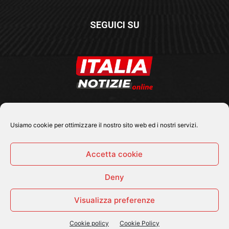
SEGUICI SU
Usiamo cookie per ottimizzare il nostro sito web ed i nostri servizi.
Accetta cookie
Deny
© 2026 Tutti i diritti riservati - Italia Notizie .online |
Contatti e Gerenza
Visualizza preferenze
Home
Politica
Cronaca
Economia
Attualità
Sport
Cultura e Spettacoli
ItaliaNotizie Tv
Cookie policy
Cookie Policy