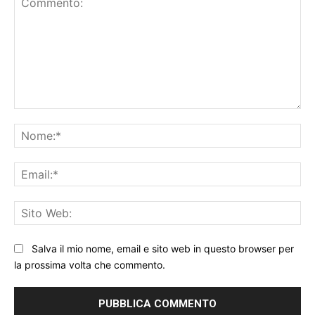
Commento:
No
Ema
Sit
We
Salva il mio nome, email e sito web in questo browser per
la prossima volta che commento.