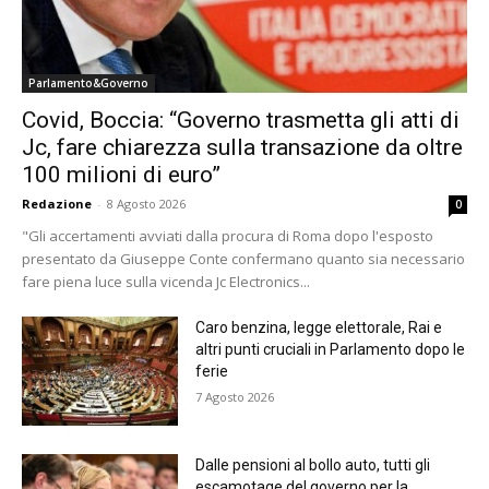
Parlamento&Governo
Covid, Boccia: “Governo trasmetta gli atti di
Jc, fare chiarezza sulla transazione da oltre
100 milioni di euro”
Redazione
-
8 Agosto 2026
0
"Gli accertamenti avviati dalla procura di Roma dopo l'esposto
presentato da Giuseppe Conte confermano quanto sia necessario
fare piena luce sulla vicenda Jc Electronics...
Caro benzina, legge elettorale, Rai e
altri punti cruciali in Parlamento dopo le
ferie
7 Agosto 2026
Dalle pensioni al bollo auto, tutti gli
escamotage del governo per la