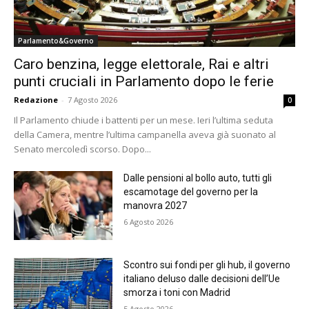
Parlamento&Governo
Caro benzina, legge elettorale, Rai e altri
punti cruciali in Parlamento dopo le ferie
Redazione
-
7 Agosto 2026
0
Il Parlamento chiude i battenti per un mese. Ieri l’ultima seduta
della Camera, mentre l’ultima campanella aveva già suonato al
Senato mercoledì scorso. Dopo...
Dalle pensioni al bollo auto, tutti gli
escamotage del governo per la
manovra 2027
6 Agosto 2026
Scontro sui fondi per gli hub, il governo
italiano deluso dalle decisioni dell’Ue
smorza i toni con Madrid
5 Agosto 2026