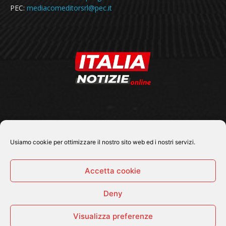
PEC:
mediacomeditorsrl@pec.it
SEGUICI SU
Usiamo cookie per ottimizzare il nostro sito web ed i nostri servizi.
Accetta cookie
Deny
© 2026 Tutti i diritti riservati - Italia Notizie .online |
Contatti e Gerenza
Visualizza preferenze
Home
Politica
Cronaca
Economia
Attualità