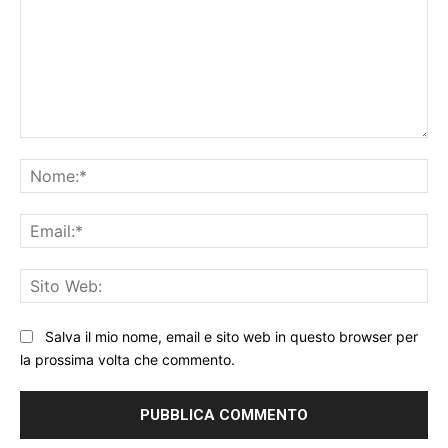
Commento:
No
Ema
Sit
We
Salva il mio nome, email e sito web in questo browser per
la prossima volta che commento.