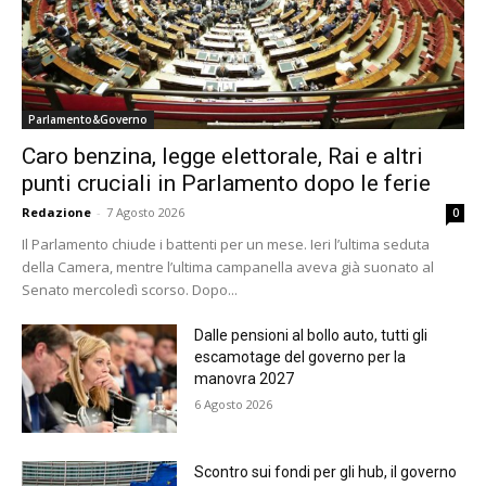
Parlamento&Governo
Caro benzina, legge elettorale, Rai e altri
punti cruciali in Parlamento dopo le ferie
Redazione
-
7 Agosto 2026
0
Il Parlamento chiude i battenti per un mese. Ieri l’ultima seduta
della Camera, mentre l’ultima campanella aveva già suonato al
Senato mercoledì scorso. Dopo...
Dalle pensioni al bollo auto, tutti gli
escamotage del governo per la
manovra 2027
6 Agosto 2026
Scontro sui fondi per gli hub, il governo