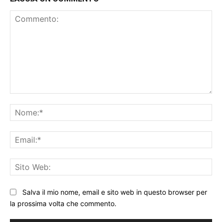
Commento:
No
Ema
Sit
We
Salva il mio nome, email e sito web in questo browser per
la prossima volta che commento.