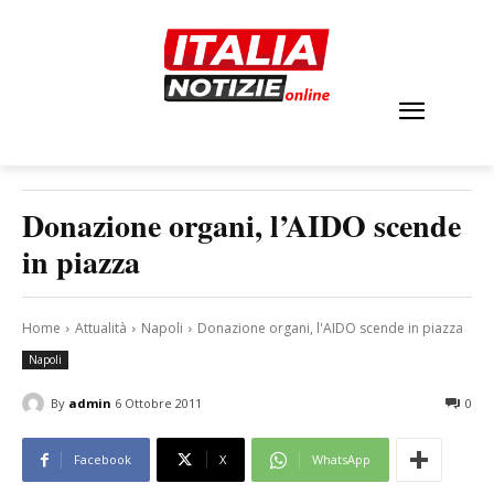
Donazione organi, l’AIDO scende
in piazza
Home
Attualità
Napoli
Donazione organi, l'AIDO scende in piazza
Napoli
By
admin
6 Ottobre 2011
0
Facebook
X
WhatsApp