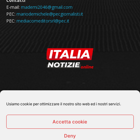
Contatti
E-mail:
mademi2046@gmail.com
PEC:
mariodemichele@pecgiornalisti.it
PEC:
mediacomeditorsrl@pec.it
SEGUICI SU
Usiamo cookie per ottimizzare il nostro sito web ed i nostri servizi.
Accetta cookie
Deny
© 2026 Tutti i diritti riservati - Italia Notizie .online |
Contatti e Gerenza