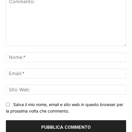
Commento:
No
Ema
Sit
We
Salva il mio nome, email e sito web in questo browser per
la prossima volta che commento.