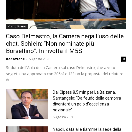
Primo Piano
Caso Delmastro, la Camera nega l’uso delle
chat. Schlein: “Non nominate più
Borsellino”. In rivolta il M5S
Redazione
-
5 Agosto 2026
0
Seduta dell'Aula della Camera sul caso Delmastro, che a voto
segreto, ha approvato con 206 sì e 133 no la proposta del relatore
di...
Dal Cipess 8,5 mln per La Balzana,
Santangelo: “Da feudo della camorra
diventerà un polo d’eccellenza
nazionale”
5 Agosto 2026
Napoli, data alle fiamme la sede della