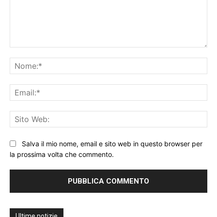
Commento:
No
Ema
Sit
We
Salva il mio nome, email e sito web in questo browser per
la prossima volta che commento.
Ultime notizie