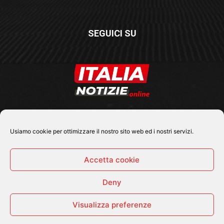
SEGUICI SU
Usiamo cookie per ottimizzare il nostro sito web ed i nostri servizi.
Accetta cookie
Deny
© 2026 Tutti i diritti riservati - Italia Notizie .online |
Contatti e Gerenza
Visualizza preferenze
Home
Politica
Cronaca
Economia
Attualità