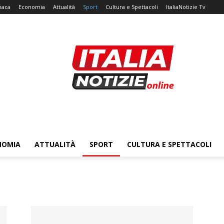
naca
Economia
Attualità
Sport
Cultura e Spettacoli
ItaliaNotizie Tv
NOMIA
ATTUALITÀ
SPORT
CULTURA E SPETTACOLI