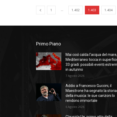
...
1
1.402
1.403
1.404
Primo Piano
Mai così calda l’acqua del mare, 
Mediterraneo tocca in superfici
33 gradi: possibili eventi estrem
in autunno
7 Agosto 2026
Addio a Francesco Guccini, il
Maestrone ha segnato la storia
della musica: le sue canzoni lo
rendono immortale
6 Agosto 2026
Clausola Ue, primo atto della