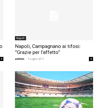
Napoli
to
Napoli, Campagnano ai tifosi:
”Grazie per l’affetto”
admin
-
5 Luglio 2011
0
0