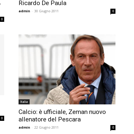
Ricardo De Paula
o
admin
-
30 Giugno 2011
0
0
Italia
Calcio: è ufficiale, Zeman nuovo
allenatore del Pescara
0
admin
-
22 Giugno 2011
0