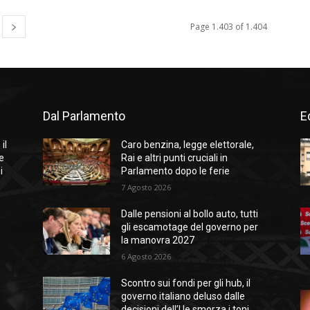
Page 1.403 of 1.404
Dal Parlamento
Ed
il
Caro benzina, legge elettorale,
e
Rai e altri punti cruciali in
i
Parlamento dopo le ferie
7 Agosto 2026
Dalle pensioni al bollo auto, tutti
gli escamotage del governo per
la manovra 2027
6 Agosto 2026
Scontro sui fondi per gli hub, il
governo italiano deluso dalle
decisioni dell’Ue smorza i toni