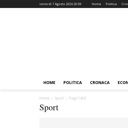
venerdì 7 Agosto 2026 20:09
Home
Politica
Cro
HOME
POLITICA
CRONACA
ECO
Home
Sport
Page 1403
Sport